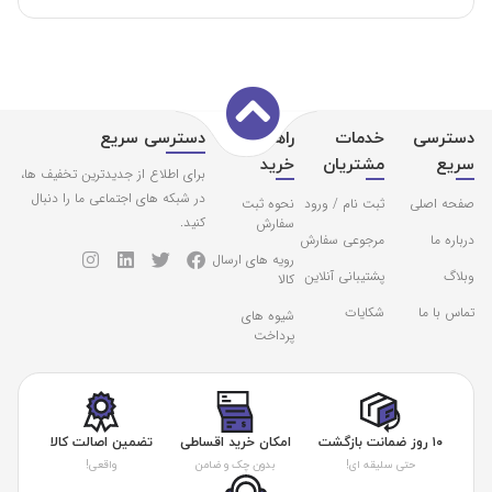
دسترسی
خدمات
راهنمای
دسترسی سریع
سریع
مشتریان
خرید
برای اطلاع از جدیدترین تخفیف ها،
در شبکه های اجتماعی ما را دنبال
صفحه اصلی
ثبت نام / ورود
نحوه ثبت
کنید.
سفارش
درباره ما
مرجوعی سفارش
رویه های ارسال
وبلاگ
پشتیبانی آنلاین
کالا
تماس با ما
شکایات
شیوه های
پرداخت
۱۰ روز ضمانت بازگشت
امکان خرید اقساطی
تضمین اصالت کالا
حتی سلیقه ای!
بدون چک و ضامن
واقعی!